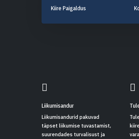
Kiire Paigaldus
K


Liikumisandur
Tul
Liikumisandurid pakuvad
Tul
täpset liikumise tuvastamist,
kiir
suurendades turvalisust ja
var