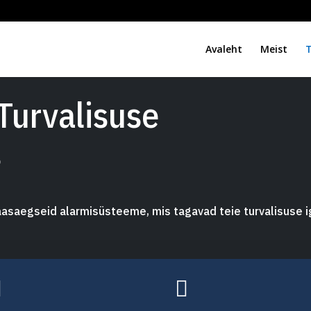
Avaleht
Meist
Turvalisuse
s
kaasaegseid alarmisüsteeme, mis tagavad teie turvalisuse 

