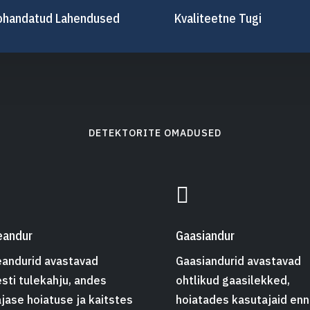
ohandatud Lahendused
Kvaliteetne Tugi
DETEKTORITE OMADUSED

eandur
Gaasiandur
eandurid avastavad
Gaasiandurid avastavad
esti tulekahju, andes
ohtlikud gaasilekked,
ajase hoiatuse ja kaitstes
hoiatades kasutajaid en