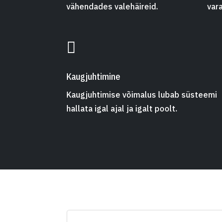
vähendades valehäireid.
vara

Kaugjuhtimine
Kaugjuhtimise võimalus lubab süsteemi
hallata igal ajal ja igalt poolt.