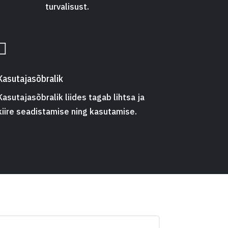
turvalisust.

Kasutajasõbralik
Kasutajasõbralik liides tagab lihtsa ja
kiire seadistamise ning kasutamise.