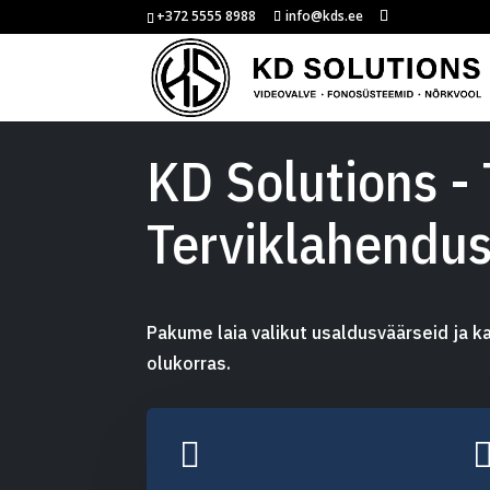
+372 5555 8988
info@kds.ee
KD Solutions - 
Terviklahendu
Pakume laia valikut usaldusväärseid ja 
olukorras.
