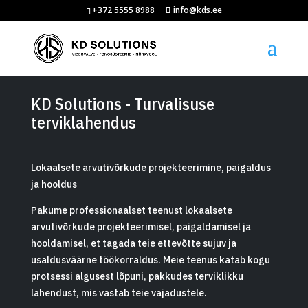
+372 5555 8988
info@kds.ee
KD Solutions - Turvalisuse
terviklahendus
Lokaalsete arvutivõrkude projekteerimine, paigaldus
ja hooldus
Pakume professionaalset teenust lokaalsete
arvutivõrkude projekteerimisel, paigaldamisel ja
hooldamisel, et tagada teie ettevõtte sujuv ja
usaldusväärne töökorraldus. Meie teenus katab kogu
protsessi algusest lõpuni, pakkudes terviklikku
lahendust, mis vastab teie vajadustele.